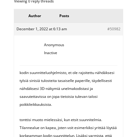
Viewing 0 reply threads
Author
Posts
December 1, 2022 at 6:13 am
#50982
Anonymous
Inactive
kodin suunnitteluohjelmisto, et ole rajoitettu nähdäksesi
tylsiä sinisiä tulosteita tasaiselle paperille, täydellisesti
nähdäksesi 3D-näkymiä unelmakodistasi ja
saavutettavissa on jopa tietoisia tulevan talosi
poikkileikkauksista.
tonttisi muoto mielessäsi, kun etsit suunnitelmia.
Tilannealue on kapea, joten voit esimerkiksi yrittää löytää
korkeamman kodin suunnittelun. Lisäksi varmista, että