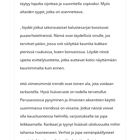
täytyy lopulta sijoittaa ja suunnitella sopivaksi. Myös
altaiden tyypit, jotka on asennettava.
, löydät jotkut takorautaiset kalustesarjat koostuvat
puutarhatelineistä. Nämä ovat täydellisiä sinulle, jos
tarvitset palan, jossa voit säilyttää kauniita kukkasi
pienissä ruukuissa, kuten bonsaisissa. Löydät niistä
upeita esittelytuotteita, jotka auttavat kotisi näyttämään
kauniimmalta kuin ennen.
että viimeisimmät trendit ovat toinen ala, jota voidaan
tarkastella. Hyvä lisävaruste on todella tervetullut.
Perusasioissa pysyminen ja ilmaisten aksenttien käyttö
uusimmassa trendissä on viisasta. Jotkut näistä voivat
olla kausiluonteisia helmillä, varjostuksella tai jopa
leikkaamalla. Kankaat ja tyynyt lisäävät ulottuvuutta mihin
tahansa huoneeseen. Verhot ja jopa seinänpäällysteet