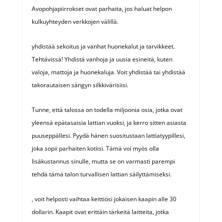
Avopohjapiirrokset ovat parhaita, jos haluat helpon
kulkuyhteyden verkkojen välillä.
yhdistää sekoitus ja vanhat huonekalut ja tarvikkeet.
Tehtävissä! Yhdistä vanhoja ja uusia esineitä, kuten
valoja, mattoja ja huonekaluja. Voit yhdistää tai yhdistää
takorautaisen sängyn silkkivärisiisi.
Tunne, että talossa on todella miljoonia osia, jotka ovat
yleensä epätasaisia ​​lattian vuoksi, ja kerro sitten asiasta
puuseppällesi. Pyydä hänen suositustaan ​​lattiatyypillesi,
joka sopii parhaiten kotiisi. Tämä voi myös olla
lisäkustannus sinulle, mutta se on varmasti parempi
tehdä tämä talon turvallisen lattian säilyttämiseksi.
, voit helposti vaihtaa keittiösi jokaisen kaapin alle 30
dollarin. Kaapit ovat erittäin tärkeitä laitteita, jotka