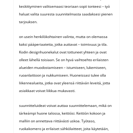
keskittyminen valitsemaasi teoriaan sopii tonteesi – työ
haluat valita suuresta suunnitelmasta saadaksesi pienen
tarjouksen.
on usein henkilökohtainen valinta, mutta on olemassa
kaksi pääperiaatetta, jotka auttavat – toimivuus ja tila.
Kodin designhuonekalut ovat tottuneet yhteen ja ovat
olleet lähellä toisiaan. Se on hyvä vaihtoehto erilaisten
alueiden muodostamiseen – istumiseen, lukemiseen,
ruoanlaittoon ja nukkumiseen. Huoneissasi tulee olla
liikennealueita, jotka ovat yleensä riittävän leveitä, jotta
asiakkaat voivat liikkua mukavasti.
suunnitteluideat voivat auttaa suunnittelemaan, mikä on
tärkeämpi huone talossa, keittiösi. Keittiön kokoon ja
malliin on annettava riittävästi uskoa. Työtaso,
ruokakomero ja erilaiset sähkölaitteet, joita käytetään,