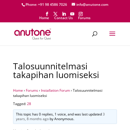
Phone: +91 98 4586 7026
info@anutone.com
Home
Contact Us
Forums
Talosuunnitelmasi
takapihan luomiseksi
Home
›
Forums
›
Installation Forum
›
Talosuunnitelmasi
takapihan luomiseksi
Tagged:
28
This topic has 0 replies, 1 voice, and was last updated
3
years, 8 months ago
by
Anonymous
.