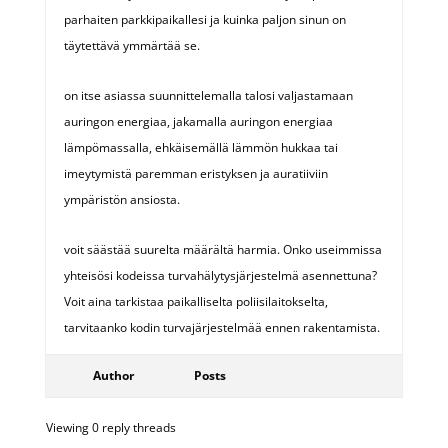
parhaiten parkkipaikallesi ja kuinka paljon sinun on
täytettävä ymmärtää se.
on itse asiassa suunnittelemalla talosi valjastamaan
auringon energiaa, jakamalla auringon energiaa
lämpömassalla, ehkäisemällä lämmön hukkaa tai
imeytymistä paremman eristyksen ja auratiiviin
ympäristön ansiosta.
voit säästää suurelta määrältä harmia. Onko useimmissa
yhteisösi kodeissa turvahälytysjärjestelmä asennettuna?
Voit aina tarkistaa paikalliselta poliisilaitokselta,
tarvitaanko kodin turvajärjestelmää ennen rakentamista.
Author
Posts
Viewing 0 reply threads