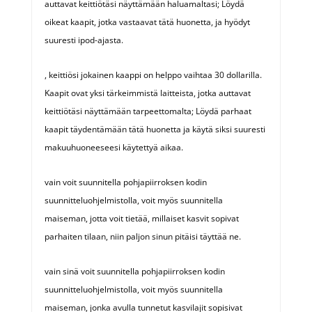
auttavat keittiötäsi näyttämään haluamaltasi; Löydä
oikeat kaapit, jotka vastaavat tätä huonetta, ja hyödyt
suuresti ipod-ajasta.
, keittiösi jokainen kaappi on helppo vaihtaa 30 dollarilla.
Kaapit ovat yksi tärkeimmistä laitteista, jotka auttavat
keittiötäsi näyttämään tarpeettomalta; Löydä parhaat
kaapit täydentämään tätä huonetta ja käytä siksi suuresti
makuuhuoneeseesi käytettyä aikaa.
vain voit suunnitella pohjapiirroksen kodin
suunnitteluohjelmistolla, voit myös suunnitella
maiseman, jotta voit tietää, millaiset kasvit sopivat
parhaiten tilaan, niin paljon sinun pitäisi täyttää ne.
vain sinä voit suunnitella pohjapiirroksen kodin
suunnitteluohjelmistolla, voit myös suunnitella
maiseman, jonka avulla tunnetut kasvilajit sopisivat