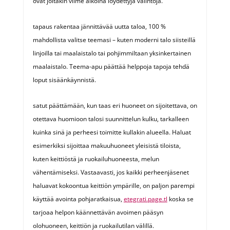
ovat joitakin viime aikoina löydettyjä valintoja.
tapaus rakentaa jännittävää uutta taloa, 100 %
mahdollista valitse teemasi – kuten moderni talo siisteillä
linjoilla tai maalaistalo tai pohjimmiltaan yksinkertainen
maalaistalo. Teema-apu päättää helppoja tapoja tehdä
loput sisäänkäynnistä.
satut päättämään, kun taas eri huoneet on sijoitettava, on
otettava huomioon talosi suunnittelun kulku, tarkalleen
kuinka sinä ja perheesi toimitte kullakin alueella. Haluat
esimerkiksi sijoittaa makuuhuoneet yleisistä tiloista,
kuten keittiöstä ja ruokailuhuoneesta, melun
vähentämiseksi. Vastaavasti, jos kaikki perheenjäsenet
haluavat kokoontua keittiön ympärille, on paljon parempi
käyttää avointa pohjaratkaisua,
etegrati.page.tl
koska se
tarjoaa helpon käännettävän avoimen pääsyn
olohuoneen, keittiön ja ruokailutilan välillä.